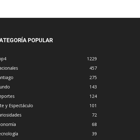
ATEGORÍA POPULAR
op4
1229
acionales
457
antiago
275
undo
143
eportes
124
te y Espectáculo
101
riosidades
72
conomía
68
ecnología
39