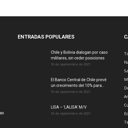
ENTRADAS POPULARES
C
Chile y Bolivia dialogan por caso
T
militares, sin ceder posiciones
N
10 de septiembre de 2021
S
M
El Banco Central de Chile prevé
un crecimiento del 10% para...
D
10 de septiembre de 2021
Ar
Cu
LISA – ‘LALISA’ M/V
las
E
10 de septiembre de 2021
T