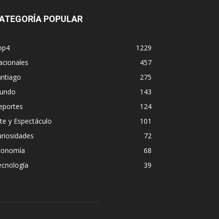
ATEGORÍA POPULAR
op4
1229
acionales
457
antiago
275
undo
143
eportes
124
te y Espectáculo
101
riosidades
72
conomía
68
ecnología
39