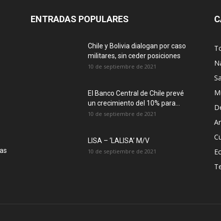
ENTRADAS POPULARES
C
Chile y Bolivia dialogan por caso
T
militares, sin ceder posiciones
N
10 de septiembre de 2021
S
M
El Banco Central de Chile prevé
un crecimiento del 10% para...
D
10 de septiembre de 2021
Ar
Cu
LISA – ‘LALISA’ M/V
las
E
10 de septiembre de 2021
T