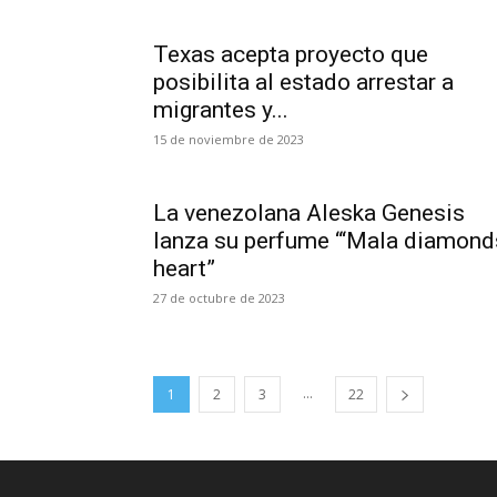
Texas acepta proyecto que
posibilita al estado arrestar a
migrantes y...
15 de noviembre de 2023
La venezolana Aleska Genesis
lanza su perfume “‘Mala diamond
heart”
27 de octubre de 2023
...
1
2
3
22