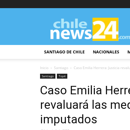
ChileNews24
SANTIAGO DE CHILE
NACIONALES
Inicio
Santiago
Caso Emilia Herrera: Justicia reva
Santiago
Top4
Caso Emilia Herre
revaluará las med
imputados