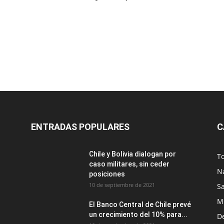
ENTRADAS POPULARES
C
Chile y Bolivia dialogan por
T
caso militares, sin ceder
N
posiciones
10 de septiembre de 2021
S
M
El Banco Central de Chile prevé
un crecimiento del 10% para...
D