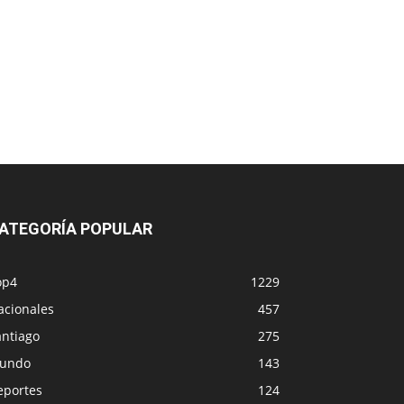
ATEGORÍA POPULAR
op4
1229
acionales
457
antiago
275
undo
143
eportes
124