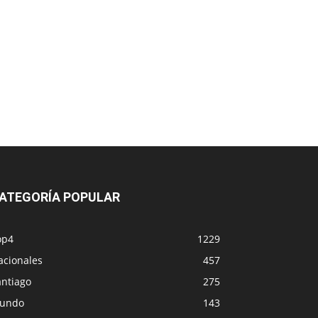
ATEGORÍA POPULAR
op4
1229
acionales
457
antiago
275
undo
143