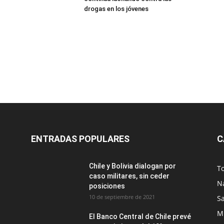
drogas en los jóvenes
ENTRADAS POPULARES
C
Chile y Bolivia dialogan por
T
caso militares, sin ceder
N
posiciones
10 de septiembre de 2021
S
M
El Banco Central de Chile prevé