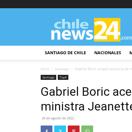
ChileNews24
SANTIAGO DE CHILE
NACIONALES
Inicio
Santiago
Gabriel Boric aceptó renuncia de m
Santiago
Top4
Gabriel Boric ac
ministra Jeanett
26 de agosto de 2022