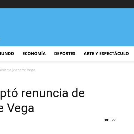
MUNDO
ECONOMÍA
DEPORTES
ARTE Y ESPECTÁCULO
inistra Jeanette Vega
eptó renuncia de
e Vega
122