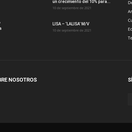
un crecimiento del 10% para...
D
10 de septiembre de 2021
Ar
C
o
LISA – ‘LALISA’ M/V
a
E
10 de septiembre de 2021
T
BRE NOSOTROS
S