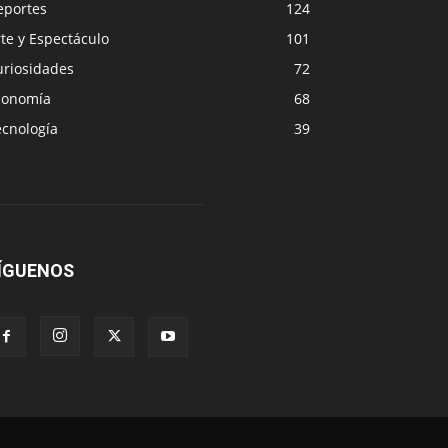
eportes
124
te y Espectáculo
101
uriosidades
72
conomía
68
ecnología
39
ÍGUENOS