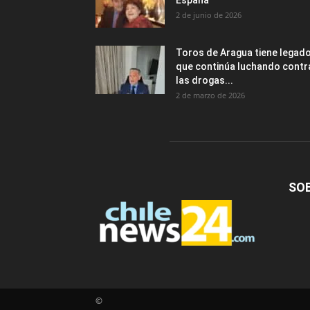
España
2 de junio de 2026
Toros de Aragua tiene legad
que continúa luchando contr
las drogas...
2 de marzo de 2026
SO
©