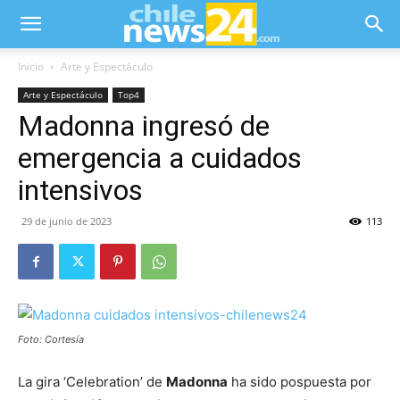
Inicio
Arte y Espectáculo
Arte y Espectáculo
Top4
Madonna ingresó de
emergencia a cuidados
intensivos
29 de junio de 2023
113
Foto: Cortesía
La gira ‘Celebration’ de
Madonna
ha sido pospuesta por