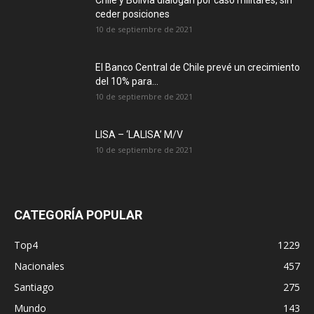
Chile y Bolivia dialogan por caso militares, sin
ceder posiciones
10 de septiembre de 2021
El Banco Central de Chile prevé un crecimiento
del 10% para...
10 de septiembre de 2021
LISA – ‘LALISA’ M/V
10 de septiembre de 2021
CATEGORÍA POPULAR
Top4
1229
Nacionales
457
Santiago
275
Mundo
143