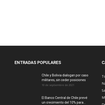
ENTRADAS POPULARES
C
Chile y Bolivia dialogan por caso
T
militares, sin ceder posiciones
N
10 de septiembre de 2021
S
M
El Banco Central de Chile prevé
un crecimiento del 10% para...
D