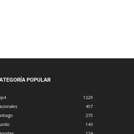
ATEGORÍA POPULAR
op4
1229
acionales
457
antiago
275
undo
143
eportes
124