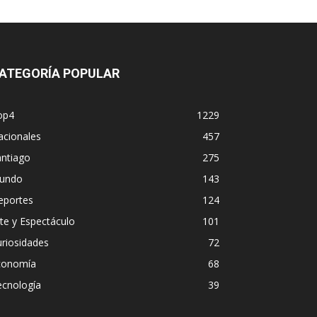
ATEGORÍA POPULAR
op4
1229
acionales
457
antiago
275
undo
143
eportes
124
te y Espectáculo
101
riosidades
72
conomía
68
ecnología
39