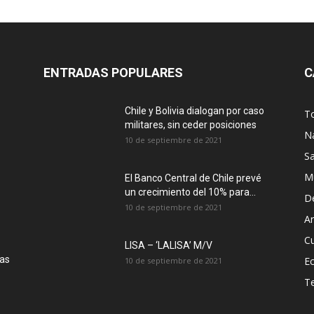
ENTRADAS POPULARES
C
Chile y Bolivia dialogan por caso
T
militares, sin ceder posiciones
N
10 de septiembre de 2021
S
M
El Banco Central de Chile prevé
un crecimiento del 10% para...
D
10 de septiembre de 2021
Ar
Cu
LISA – ‘LALISA’ M/V
las
E
10 de septiembre de 2021
T