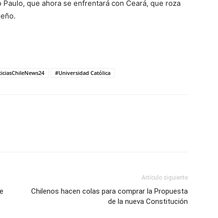
o Paulo, que ahora se enfrentará con Ceará, que roza
leño.
iciasChileNews24
#Universidad Católica
Artículo siguiente
de
Chilenos hacen colas para comprar la Propuesta
de la nueva Constitución