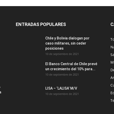
ENTRADAS POPULARES
C
Chile y Bolivia dialogan por
T
caso militares, sin ceder
N
posiciones
10 de septiembre de 2021
S
M
El Banco Central de Chile prevé
un crecimiento del 10% para...
D
10 de septiembre de 2021
Ar
C
o
LISA – ‘LALISA’ M/V
a
E
10 de septiembre de 2021
T