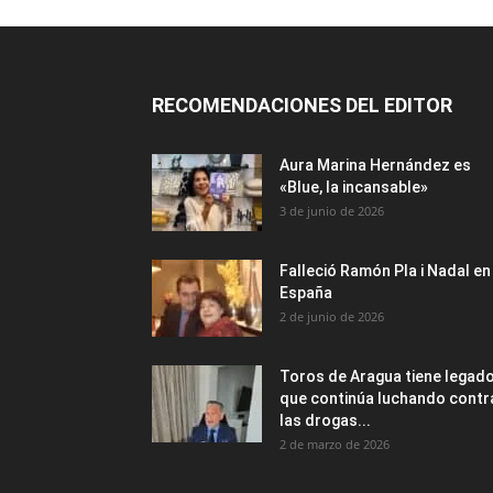
RECOMENDACIONES DEL EDITOR
Aura Marina Hernández es
«Blue, la incansable»
3 de junio de 2026
Falleció Ramón Pla i Nadal en
España
2 de junio de 2026
Toros de Aragua tiene legad
que continúa luchando contr
las drogas...
2 de marzo de 2026