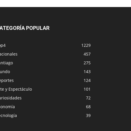
ATEGORÍA POPULAR
op4
1229
acionales
457
antiago
275
undo
143
eportes
124
te y Espectáculo
101
uriosidades
72
conomía
68
ecnología
39