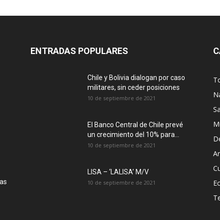
ENTRADAS POPULARES
C
Chile y Bolivia dialogan por caso
T
militares, sin ceder posiciones
N
10 de septiembre de 2021
S
M
El Banco Central de Chile prevé
un crecimiento del 10% para...
D
10 de septiembre de 2021
Ar
Cu
LISA – ‘LALISA’ M/V
las
E
10 de septiembre de 2021
T