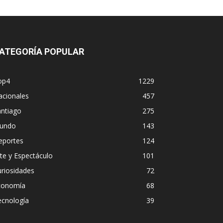
ATEGORÍA POPULAR
op4
1229
acionales
457
antiago
275
undo
143
eportes
124
te y Espectáculo
101
riosidades
72
conomía
68
ecnología
39