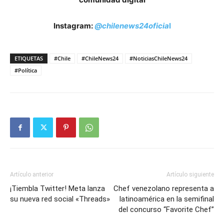
Instagram:
@chilenews24oficia
l
ETIQUETAS
#Chile
#ChileNews24
#NoticiasChileNews24
#Política
Artículo anterior
Artículo siguiente
¡Tiembla Twitter! Meta lanza
Chef venezolano representa a
su nueva red social «Threads»
latinoamérica en la semifinal
del concurso “Favorite Chef”