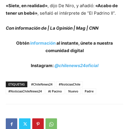
«Siete, en realidad»
, dijo De Niro, y añadió:
«Acabo de
tener un bebé»
, señaló el intérprete de “El Padrino II”.
Con información de | La Opinión | Mag | CNN
Obtén
información
al instante, únete a nuestra
comunidad digital
Instagram:
@chilenews24oficial
ETIQUETAS
#ChileNews24
#NoticiasChile
#NoticiasChileNews24
Al Pacino
Nuevo
Padre