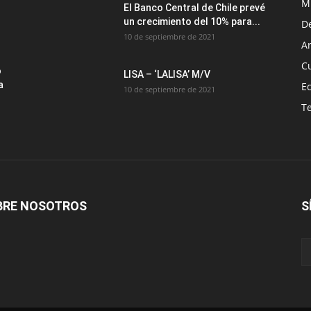
M
El Banco Central de Chile prevé
un crecimiento del 10% para...
D
10 de septiembre de 2021
Ar
C
o
LISA – ‘LALISA’ M/V
a
E
10 de septiembre de 2021
T
BRE NOSOTROS
S