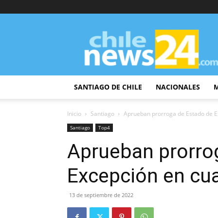
ChileNews24
SANTIAGO DE CHILE
NACIONALES
Inicio
Santiago
Aprueban prorroga de Estado de Ex
Santiago
Top4
Aprueban prorro
Excepción en cua
13 de septiembre de 2022