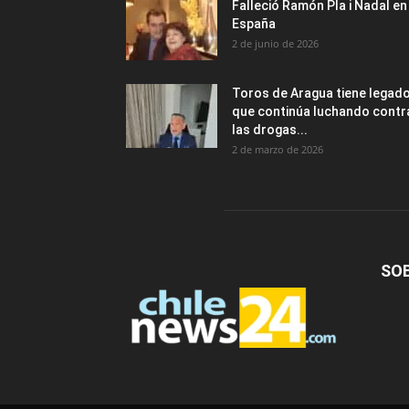
Falleció Ramón Pla i Nadal en
España
2 de junio de 2026
Toros de Aragua tiene legad
que continúa luchando contr
las drogas...
2 de marzo de 2026
SO