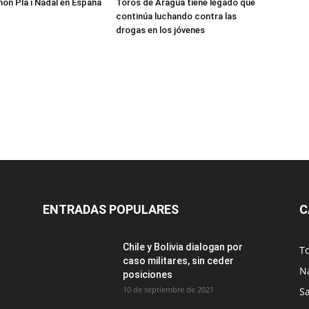
món Pla i Nadal en España
Toros de Aragua tiene legado que
continúa luchando contra las
drogas en los jóvenes
ENTRADAS POPULARES
C
Chile y Bolivia dialogan por
T
caso militares, sin ceder
N
posiciones
10 de septiembre de 2021
S