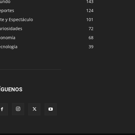
undo
143
eportes
124
te y Espectáculo
101
uriosidades
72
conomía
68
ecnología
39
ÍGUENOS