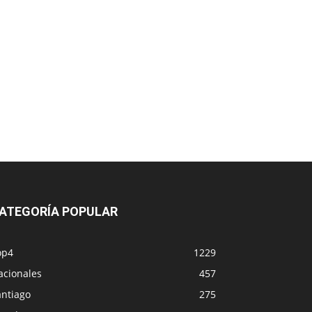
ATEGORÍA POPULAR
op4
1229
acionales
457
antiago
275