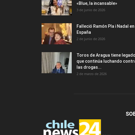
«Blue, la incansable»
3 de junio de 2026
Falleció Ramón Pla i Nadal en
España
2 de junio de 2026
Toros de Aragua tiene legad
que continúa luchando contr
las drogas...
2 de marzo de 2026
SO