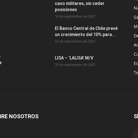
caso militares, sin ceder
N
posiciones
10 de septiembre de 2021
S
M
El Banco Central de Chile prevé
un crecimiento del 10% para...
D
10 de septiembre de 2021
Ar
C
o
LISA – ‘LALISA’ M/V
a
E
10 de septiembre de 2021
T
BRE NOSOTROS
S