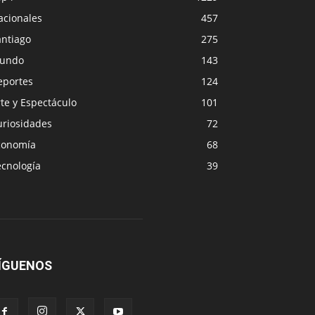
acionales
457
antiago
275
undo
143
eportes
124
te y Espectáculo
101
uriosidades
72
conomía
68
ecnología
39
ÍGUENOS