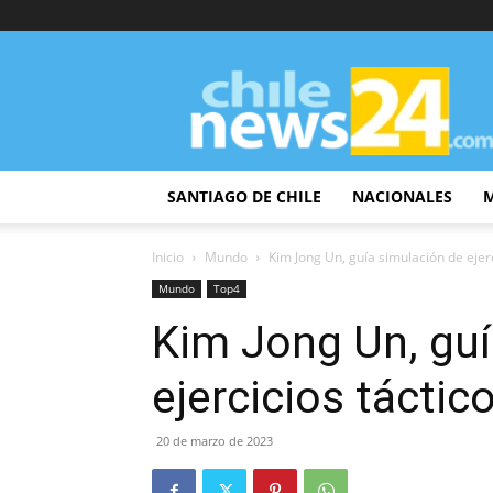
ChileNews24
SANTIAGO DE CHILE
NACIONALES
Inicio
Mundo
Kim Jong Un, guía simulación de ejer
Mundo
Top4
Kim Jong Un, guí
ejercicios táctic
20 de marzo de 2023