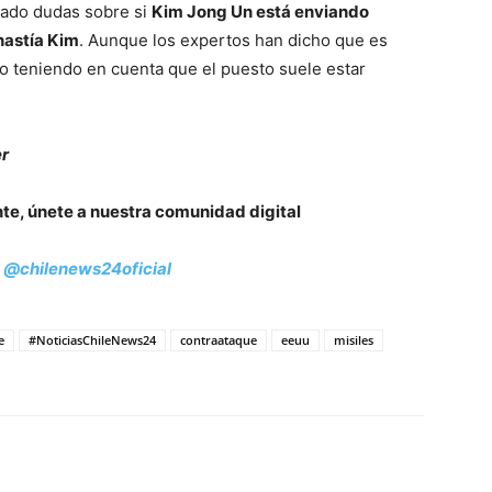
itado dudas sobre si
Kim Jong Un está enviando
nastía Kim
. Aunque los expertos han dicho que es
o teniendo en cuenta que el puesto suele estar
er
nte, únete a nuestra comunidad digital
:
@chilenews24oficial
e
#NoticiasChileNews24
contraataque
eeuu
misiles