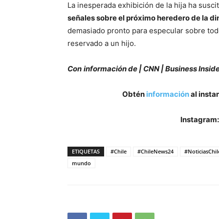
La inesperada exhibición de la hija ha susc
señales sobre el próximo heredero de la di
demasiado pronto para especular sobre tod
reservado a un hijo.
Con
información de |
CNN | Business Insid
Obtén
información
al insta
Instagram
ETIQUETAS
#Chile
#ChileNews24
#NoticiasChil
mundo