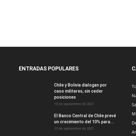
ENTRADAS POPULARES
C
Chile y Bolivia dialogan por
T
caso militares, sin ceder
N
posiciones
10 de septiembre de 2021
S
M
El Banco Central de Chile prevé
un crecimiento del 10% para...
D
10 de septiembre de 2021
Ar