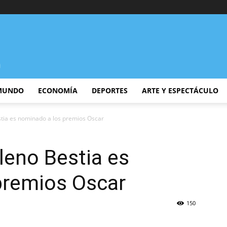
MUNDO
ECONOMÍA
DEPORTES
ARTE Y ESPECTÁCULO
stia es nominado a los premios Oscar
leno Bestia es
premios Oscar
150