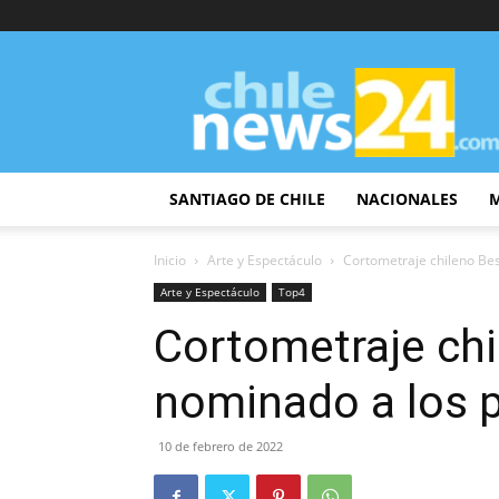
ChileNews24
SANTIAGO DE CHILE
NACIONALES
Inicio
Arte y Espectáculo
Cortometraje chileno Be
Arte y Espectáculo
Top4
Cortometraje chi
nominado a los 
10 de febrero de 2022