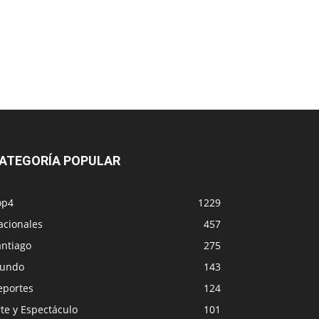
ATEGORÍA POPULAR
op4
1229
acionales
457
antiago
275
undo
143
eportes
124
te y Espectáculo
101