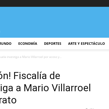
MUNDO
ECONOMÍA
DEPORTES
ARTE Y ESPECTÁCULO
uela investiga a Mario Villarroel por acoso y...
ón! Fiscalía de
ga a Mario Villarroel
rato