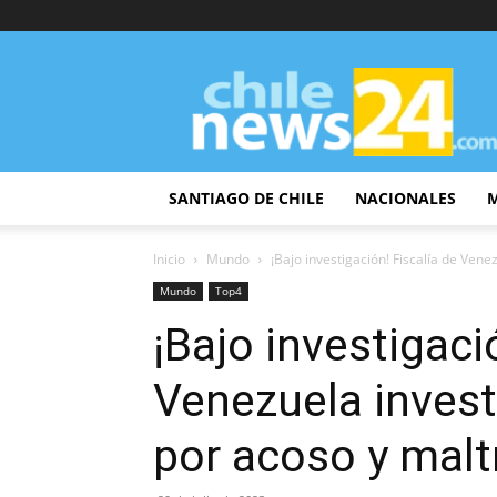
ChileNews24
SANTIAGO DE CHILE
NACIONALES
Inicio
Mundo
¡Bajo investigación! Fiscalía de Venez
Mundo
Top4
¡Bajo investigaci
Venezuela investi
por acoso y malt