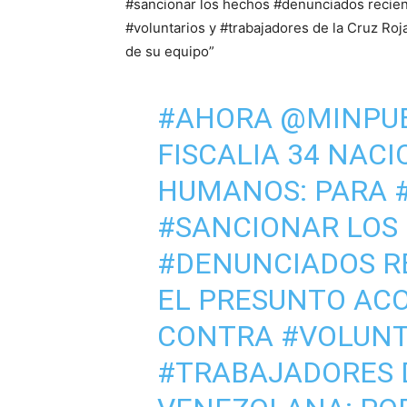
#sancionar los hechos #denunciados recien
#voluntarios y #trabajadores de la Cruz Roj
de su equipo”
#AHORA
@MINPU
FISCALIA 34 NAC
HUMANOS: PARA
#SANCIONAR
LOS
#DENUNCIADOS
R
EL PRESUNTO AC
CONTRA
#VOLUNT
#TRABAJADORES