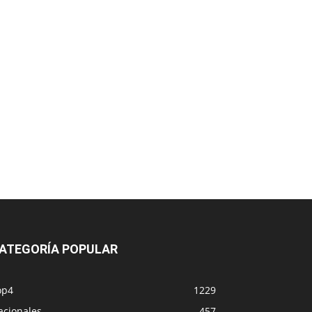
ATEGORÍA POPULAR
op4
1229
acionales
457