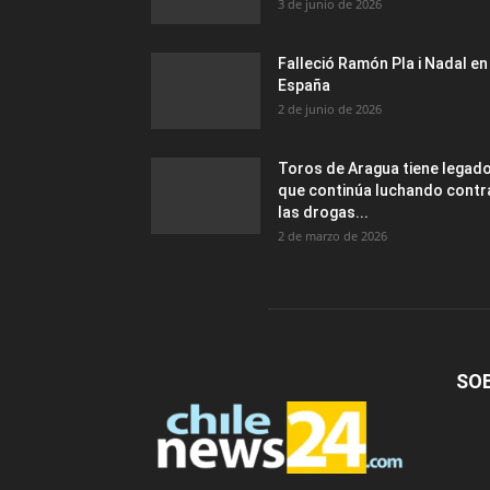
3 de junio de 2026
Falleció Ramón Pla i Nadal en
España
2 de junio de 2026
Toros de Aragua tiene legad
que continúa luchando contr
las drogas...
2 de marzo de 2026
SO