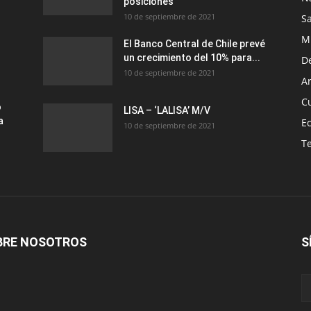
posiciones
10 de septiembre de 2021
S
M
El Banco Central de Chile prevé
un crecimiento del 10% para...
D
10 de septiembre de 2021
Ar
C
o
LISA – ‘LALISA’ M/V
a
E
10 de septiembre de 2021
T
BRE NOSOTROS
S