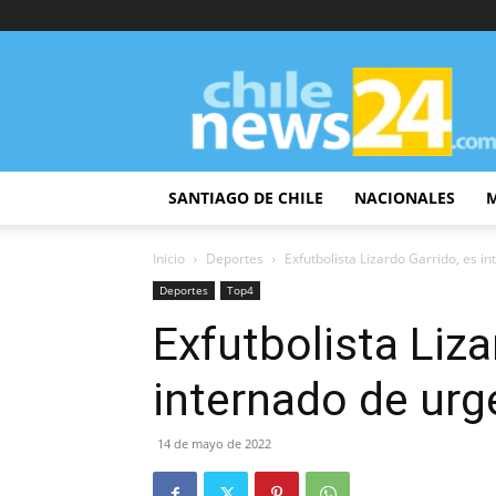
ChileNews24
SANTIAGO DE CHILE
NACIONALES
Inicio
Deportes
Exfutbolista Lizardo Garrido, es i
Deportes
Top4
Exfutbolista Liza
internado de urg
14 de mayo de 2022