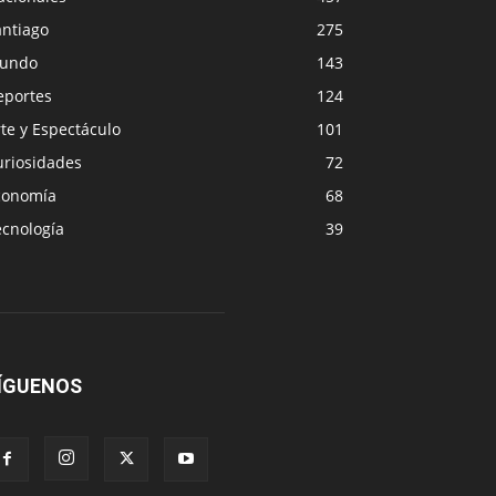
antiago
275
undo
143
eportes
124
te y Espectáculo
101
uriosidades
72
conomía
68
ecnología
39
ÍGUENOS