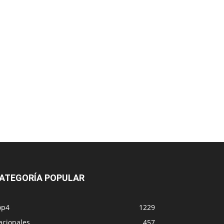
ATEGORÍA POPULAR
op4
1229
acionales
457