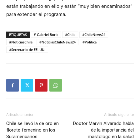
están trabajando en ello y están “muy bien encaminados”
para extender el programa.
ETIQUETAS
# Gabriel Boric
#Chile
#ChileNews24
#NoticiasChile
#NoticiasChileNews24
#Política
#Secretario de EE. UU.
Artículo anterior
Artículo siguiente
Chile se llevó la de oro en
Doctor Marvin Alvarado habla
florete femenino en los
de la importancia del
Suramericanos
mastologo en la salud