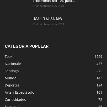
crecimiento del 10% para...
10 de septiembre de 2021
LISA – ‘LALISA’ M/V
10 de septiembre de 2021
CATEGORÍA POPULAR
Top4
1229
Nacionales
457
Santiago
275
Mundo
143
Deportes
124
Arte y Espectáculo
101
Curiosidades
72
Economía
68