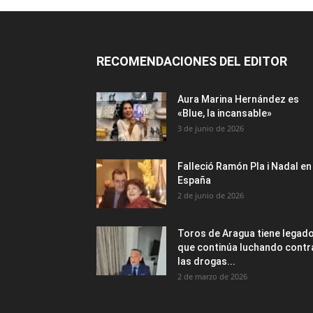
RECOMENDACIONES DEL EDITOR
Aura Marina Hernández es
«Blue, la incansable»
3 de junio de 2026
Falleció Ramón Pla i Nadal en
España
2 de junio de 2026
Toros de Aragua tiene legad
que continúa luchando contr
las drogas...
2 de marzo de 2026