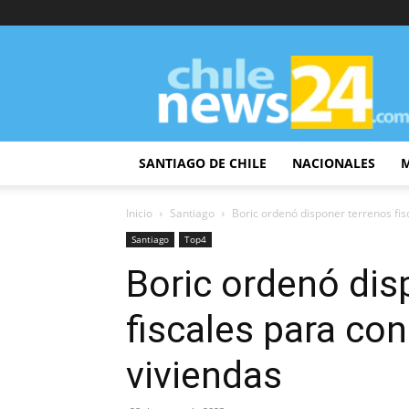
ChileNews24
SANTIAGO DE CHILE
NACIONALES
Inicio
Santiago
Boric ordenó disponer terrenos fis
Santiago
Top4
Boric ordenó dis
fiscales para co
viviendas