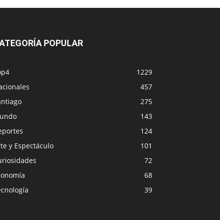
ATEGORÍA POPULAR
op4
1229
acionales
457
antiago
275
undo
143
eportes
124
te y Espectáculo
101
uriosidades
72
conomía
68
ecnología
39