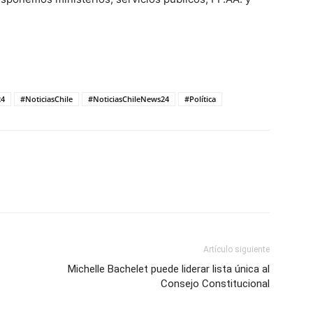
24
#NoticiasChile
#NoticiasChileNews24
#Política
Artículo siguiente
Michelle Bachelet puede liderar lista única al
Consejo Constitucional