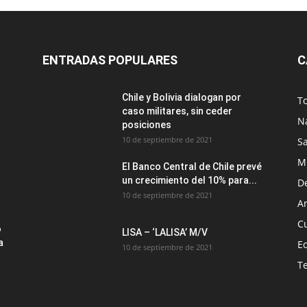
ENTRADAS POPULARES
C
Chile y Bolivia dialogan por
T
caso militares, sin ceder
N
posiciones
10 de septiembre de 2021
S
M
El Banco Central de Chile prevé
un crecimiento del 10% para...
D
10 de septiembre de 2021
Ar
C
o
LISA – ‘LALISA’ M/V
a
E
10 de septiembre de 2021
T