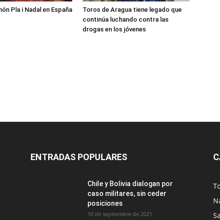
món Pla i Nadal en España
Toros de Aragua tiene legado que
continúa luchando contra las
drogas en los jóvenes
ENTRADAS POPULARES
C
Chile y Bolivia dialogan por
T
caso militares, sin ceder
N
posiciones
10 de septiembre de 2021
S