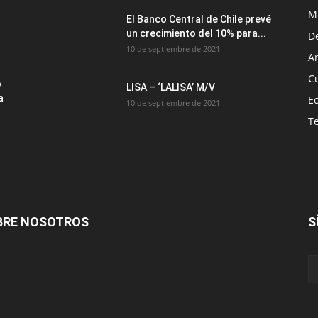
M
El Banco Central de Chile prevé
un crecimiento del 10% para...
D
10 de septiembre de 2021
Ar
C
o
LISA – ‘LALISA’ M/V
a
E
10 de septiembre de 2021
T
BRE NOSOTROS
S