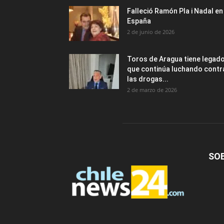
Falleció Ramón Pla i Nadal en
España
2 de junio de 2026
Toros de Aragua tiene legad
que continúa luchando contr
las drogas...
2 de marzo de 2026
SO