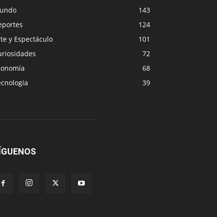
undo
143
eportes
124
te y Espectáculo
101
uriosidades
72
conomía
68
ecnología
39
ÍGUENOS