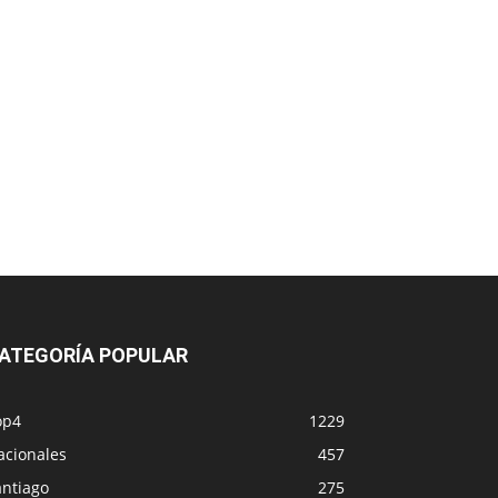
ATEGORÍA POPULAR
op4
1229
acionales
457
antiago
275