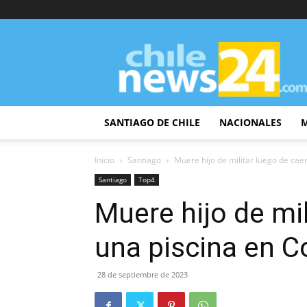
ChileNews24
SANTIAGO DE CHILE
NACIONALES
Inicio
Santiago
Muere hijo de militar luego de cae
Santiago
Top4
Muere hijo de mil
una piscina en C
28 de septiembre de 2023