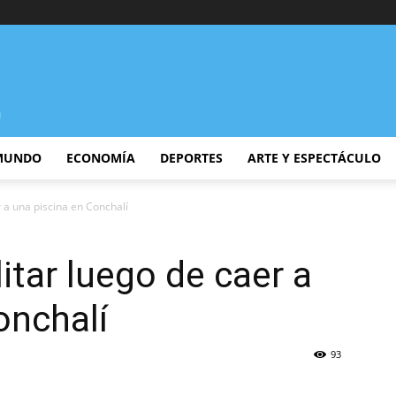
MUNDO
ECONOMÍA
DEPORTES
ARTE Y ESPECTÁCULO
r a una piscina en Conchalí
itar luego de caer a
onchalí
93