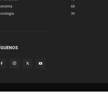
conomía
68
ecnología
39
ÍGUENOS