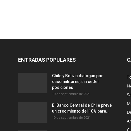
ENTRADAS POPULARES
C
Chile y Bolivia dialogan por
T
caso militares, sin ceder
N
posiciones
10 de septiembre de 2021
S
M
El Banco Central de Chile prevé
un crecimiento del 10% para...
D
10 de septiembre de 2021
Ar
C