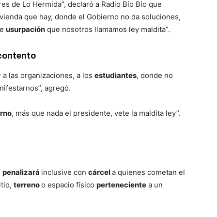
es de Lo Hermida”, declaró a Radio Bío Bío que
ivienda que hay, donde el Gobierno no da soluciones,
de
usurpación
que nosotros llamamos ley maldita”.
contento
r a las organizaciones, a los
estudiantes
, donde no
nifestarnos”, agregó.
rno
, más que nada el presidente, vete la maldita ley”.
,
penalizará
inclusive con
cárcel
a quienes cometan el
tio,
terreno
o espacio físico
perteneciente
a un