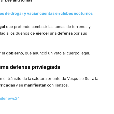
a “
Ley anti tomas”
s de drogar y vaciar cuentas en clubes nocturnos
gal
que pretende combatir las tomas de terrenos y
idad a los dueños de
ejercer
una
defensa
por sus
r el
gobierno
, que anunció un veto al cuerpo legal.
ima defensa privilegiada
n el tránsito de la caletera oriente de Vespucio Sur a la
rricadas
y se
manifiestan
con lienzos.