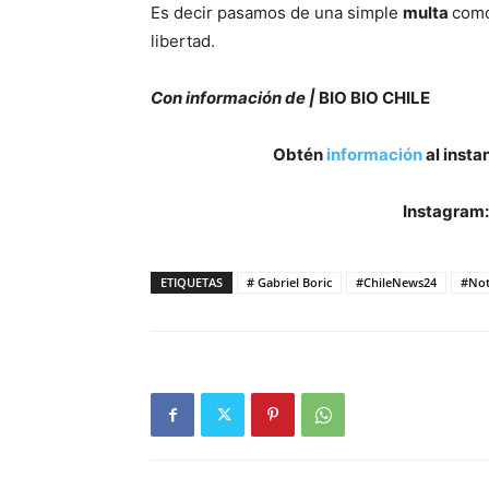
Es decir pasamos de una simple
multa
como
libertad.
Con información de |
BIO BIO CHILE
Obtén
información
al insta
Instagram
ETIQUETAS
# Gabriel Boric
#ChileNews24
#Not