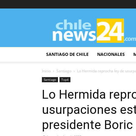
ChileNews24
SANTIAGO DE CHILE
NACIONALES
Inicio
Santiago
Lo Hermida reprocha ley de usurpa
Santiago
Top4
Lo Hermida repro
usurpaciones est
presidente Boric