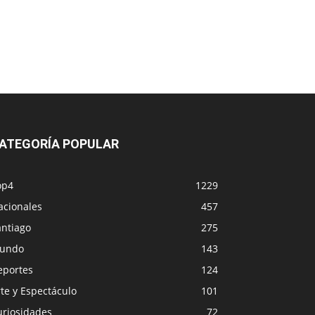
ATEGORÍA POPULAR
op4
1229
acionales
457
antiago
275
undo
143
eportes
124
te y Espectáculo
101
uriosidades
72