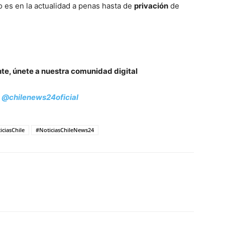
 es en la actualidad a penas hasta de
privación
de
nte, únete a nuestra comunidad digital
:
@chilenews24oficial
iciasChile
#NoticiasChileNews24