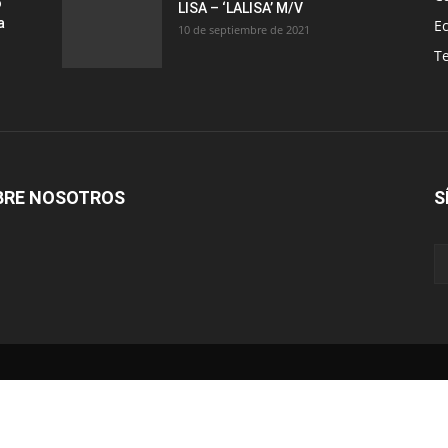
o
LISA – ‘LALISA’ M/V
a
E
10 de septiembre de 2021
T
BRE NOSOTROS
S