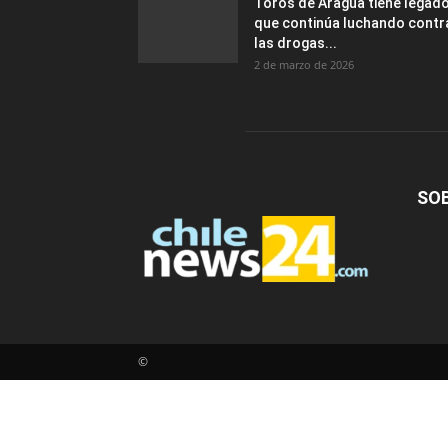
Toros de Aragua tiene legad
que continúa luchando contr
las drogas...
2 de marzo de 2026
SO
©