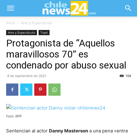
Inicio
Arte y Espectáculo
Arte y Espectáculo
Top4
Protagonista de “Aquellos
maravillosos 70” es
condenado por abuso sexual
8 de septiembre de 2023
104
Foto: RPP
Sentencian al actor
Danny Masterson
a una pena «entre