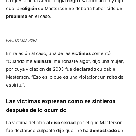
La Iglesia de la Cienciología
negó
esa afirmación y dijo
que la
religión
de Masterson no debería haber sido un
problema
en el caso.
Foto: ÚLTIMA HORA
En relación al caso, una de las
victimas
comentó
“Cuando me
violaste
, me robaste algo”, dijo una mujer,
por cuya violación de 2003 fue
declarado
culpable
Masterson. “Eso es lo que es una violación: un
robo
del
espíritu”.
Las victimas expresan como se sintieron
después de lo ocurrido
La víctima del otro
abuso sexual
por el que Masterson
fue declarado culpable dijo que “no ha
demostrado
un