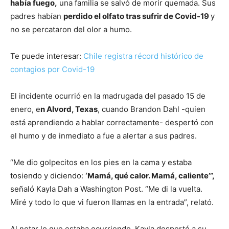
había fuego,
una familia se salvó de morir quemada. Sus
padres habían
perdido el olfato tras sufrir de Covid-19
y
no se percataron del olor a humo.
Te puede interesar:
Chile registra récord histórico de
contagios por Covid-19
El incidente ocurrió en la madrugada del pasado 15 de
enero, e
n Alvord, Texas
, cuando Brandon Dahl -quien
está aprendiendo a hablar correctamente- despertó con
el humo y de inmediato a fue a alertar a sus padres.
“Me dio golpecitos en los pies en la cama y estaba
tosiendo y diciendo:
‘Mamá, qué calor. Mamá, caliente’”,
señaló Kayla Dah a Washington Post. “Me di la vuelta.
Miré y todo lo que vi fueron llamas en la entrada”, relató.
Al notar lo que estaba ocurriendo, Kayla despertó a su