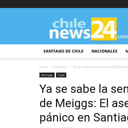
ChileNews24
SANTIAGO DE CHILE
NACIONALES
Inicio
Santiago
Ya se sabe la sentencia del Psicópa
Santiago
Top4
Ya se sabe la se
de Meiggs: El as
pánico en Santi