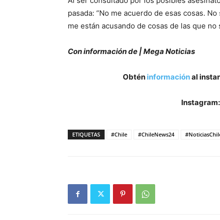
Al ser consultado por los posibles asesina
pasada: “No me acuerdo de esas cosas. No 
me están acusando de cosas de las que no 
Con información de | Mega Noticias
Obtén
información
al insta
Instagram
ETIQUETAS
#Chile
#ChileNews24
#NoticiasChil