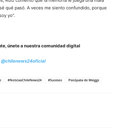
tos, Ruiz comentó que la memoria le juega una mala
sé qué pasó. A veces me siento confundido, porque
soy yo”.
nte, únete a nuestra comunidad digital
:
@chilenews24oficial
e
#NoticiasChileNews24
#Sucesos
Psicópata de Meiggs