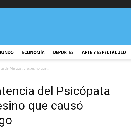
MUNDO
ECONOMÍA
DEPORTES
ARTE Y ESPECTÁCULO
ta de Meiggs: El asesino que...
ntencia del Psicópata
esino que causó
ago