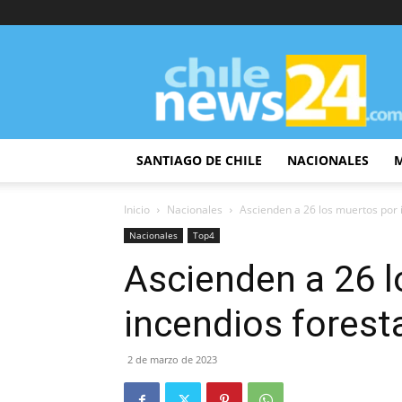
ChileNews24
SANTIAGO DE CHILE
NACIONALES
Inicio
Nacionales
Ascienden a 26 los muertos por i
Nacionales
Top4
Ascienden a 26 
incendios forest
2 de marzo de 2023