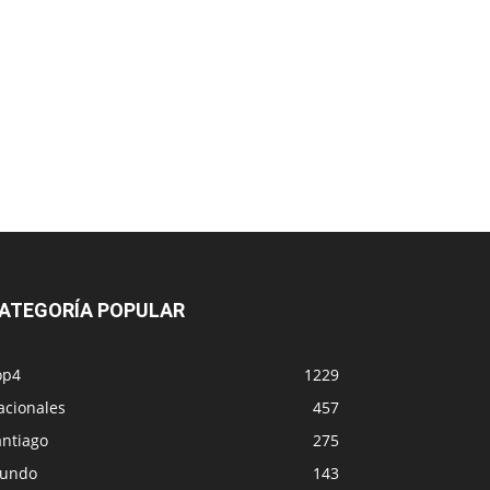
ATEGORÍA POPULAR
op4
1229
acionales
457
antiago
275
undo
143