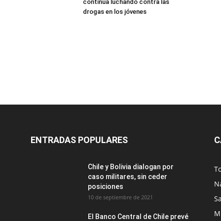
continúa luchando contra las
drogas en los jóvenes
ENTRADAS POPULARES
C
Chile y Bolivia dialogan por
T
caso militares, sin ceder
N
posiciones
10 de septiembre de 2021
S
M
El Banco Central de Chile prevé