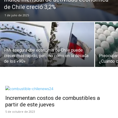
de Chile creció 3,2%
1 de julio de 2025
FMI asegura que economía de Chile puede
crecer más rápido, pero no como en la década
Preocupant
de los «90»
¿Cuándo c
Incrementan costos de combustibles a
partir de este jueves
5 de octubre de 2023